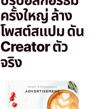
ครั้งใหญ่ ล้าง
โพสต์สแปม ดัน
Creator ตัว
จริง