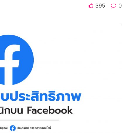
395
0