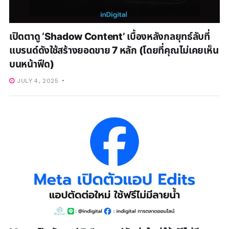
เปิดตาดู ‘Shadow Content’ เบื้องหลังกลยุทธ์ลับที่
แบรนด์ดังใช้สร้างยอดขาย 7 หลัก (โดยที่คุณไม่เคยเห็น
บนหน้าฟีด)
JULY 4, 2025