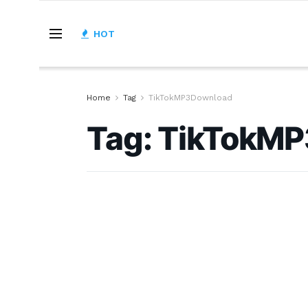
HOT
Home
Tag
TikTokMP3Download
Tag:
TikTokMP