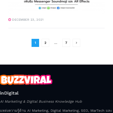
DECEMBER 23, 2021
1
2
…
7
inDigital
AI Marketing & Digital Business Knowledge Hub
แหล่งความรู้ด้าน AI Marketing, Digital Marketing, SEO, MarTech และ