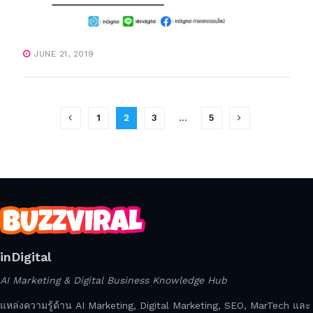
JUNE 21, 2019
1
2
3
…
5
inDigital
AI Marketing & Digital Business Knowledge Hub
แหล่งความรู้ด้าน AI Marketing, Digital Marketing, SEO, MarTech และ