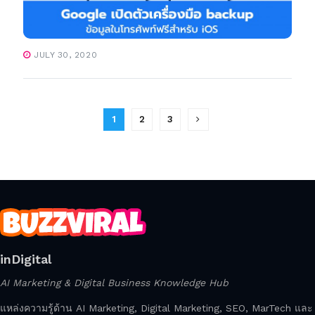
JULY 30, 2020
1
2
3
inDigital
AI Marketing & Digital Business Knowledge Hub
แหล่งความรู้ด้าน AI Marketing, Digital Marketing, SEO, MarTech และ