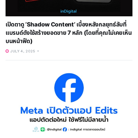
เปิดตาดู ‘Shadow Content’ เบื้องหลังกลยุทธ์ลับที่
แบรนด์ดังใช้สร้างยอดขาย 7 หลัก (โดยที่คุณไม่เคยเห็น
บนหน้าฟีด)
JULY 4, 2025