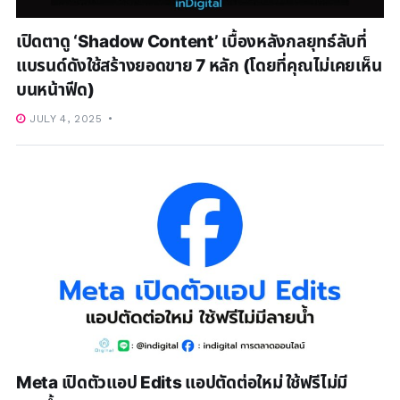
เปิดตาดู ‘Shadow Content’ เบื้องหลังกลยุทธ์ลับที่
แบรนด์ดังใช้สร้างยอดขาย 7 หลัก (โดยที่คุณไม่เคยเห็น
บนหน้าฟีด)
JULY 4, 2025
Meta เปิดตัวแอป Edits แอปตัดต่อใหม่ ใช้ฟรีไม่มี