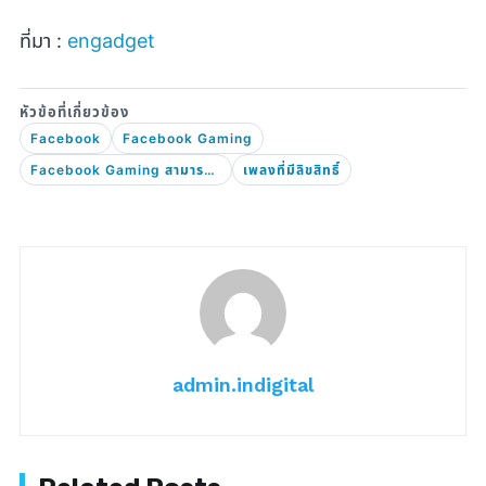
ที่มา :
engadget
Facebook
Facebook Gaming
Facebook Gaming สามารถเปิดเพลงที่มีลิขสิทธิ์ได้แล้ว
เพลงที่มีลิขสิทธิ์
admin.indigital