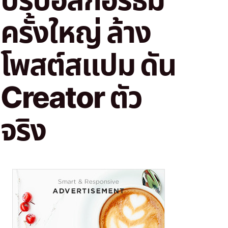
ครั้งใหญ่ ล้าง
โพสต์สแปม ดัน
Creator ตัว
จริง