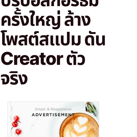
ครั้งใหญ่ ล้าง
โพสต์สแปม ดัน
Creator ตัว
จริง