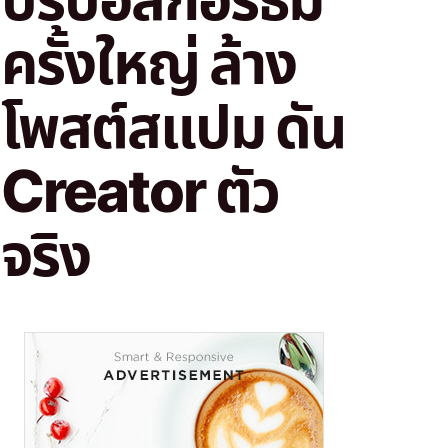
ครั้งใหญ่ ล้าง
โพสต์สแปม ดัน
Creator ตัว
จริง