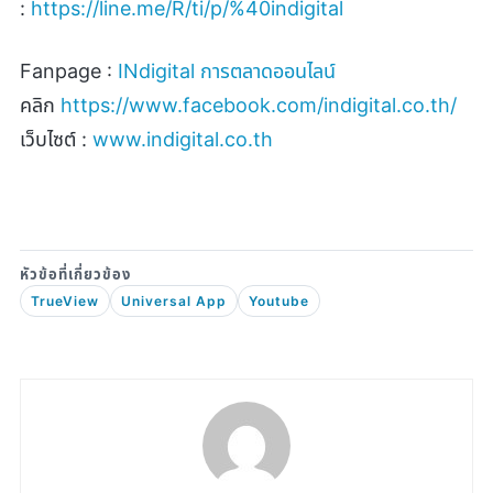
:
https://line.me/R/ti/p/%40indigital
Fanpage :
INdigital
การตลาดออนไลน์
คลิก
https://www.facebook.com/indigital.co.th/
เว็บไซต์ :
www.indigital.co.th
TrueView
Universal App
Youtube