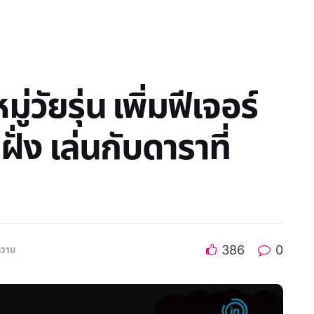
วัยรุ่น เพิ่มฟีเจอร์
ฝั่ง เล่นกับดาราที่
386
0
วาม