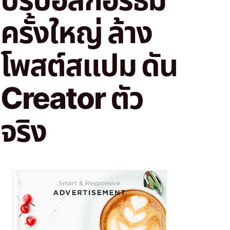
ครั้งใหญ่ ล้าง
โพสต์สแปม ดัน
Creator ตัว
จริง