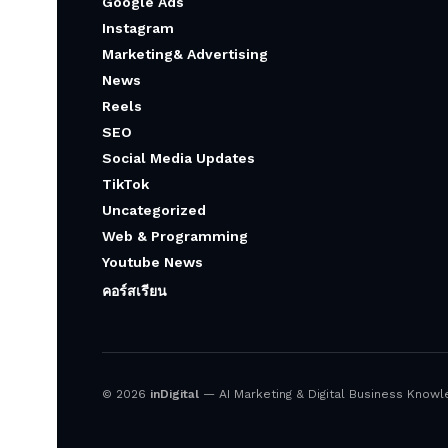
Google Ads
Instagram
Marketing& Advertising
News
Reels
SEO
Social Media Updates
TikTok
Uncategorized
Web & Programming
Youtube News
คอร์สเรียน
© 2026
inDigital
— AI Marketing & Digital Business Knowled