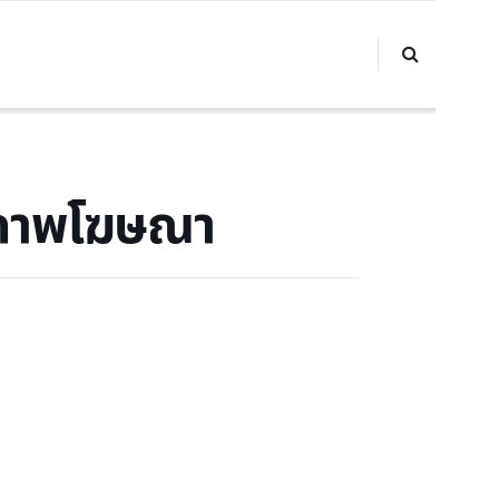
ิภาพโฆษณา