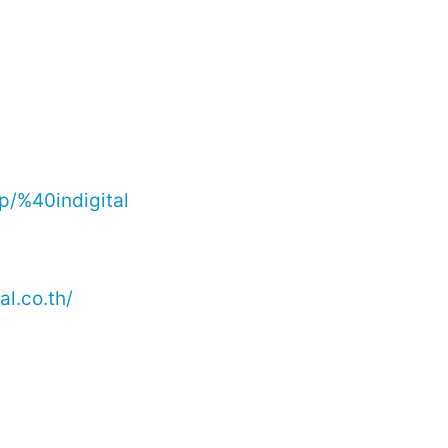
/p/%40indigital
l.co.th/