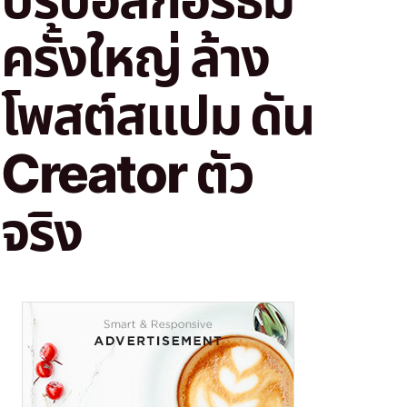
ครั้งใหญ่ ล้าง
โพสต์สแปม ดัน
Creator ตัว
จริง