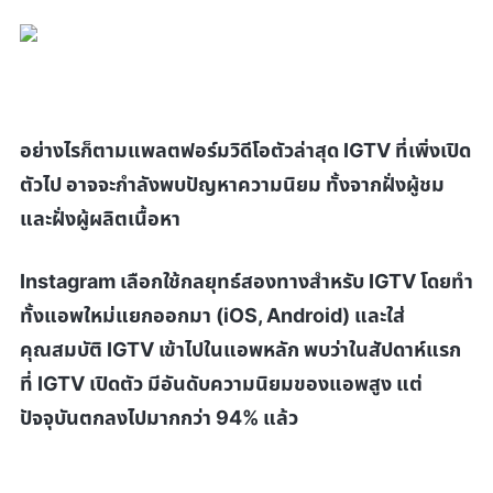
อย่างไรก็ตามแพลตฟอร์มวิดีโอตัวล่าสุด
IGTV
ที่เพิ่งเปิด
ตัวไป
อาจจะ
กำลังพบปัญหาความนิยม ทั้งจากฝั่งผู้ชม
และฝั่งผู้ผลิตเนื้อหา
Instagram
เลือกใช้กลยุทธ์สองทางสำหรับ
IGTV
โดยทำ
ทั้งแอพใหม่แยกออกมา (
iOS, Android)
และใส่
คุณสมบัติ
IGTV
เข้าไปในแอพหลัก พบว่าในสัปดาห์แรก
ที่
IGTV
เปิดตัว มีอันดับความนิยมของแอพสูง แต่
ปัจจุบันตกลงไปมากกว่า 94%
แล้ว