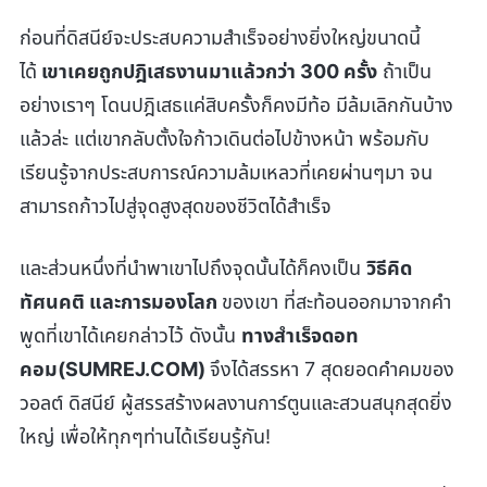
ก่อนที่ดิสนีย์จะประสบความสำเร็จอย่างยิ่งใหญ่ขนาดนี้
ได้
เขาเคยถูกปฎิเสธงานมาแล้วกว่า 300 ครั้ง
ถ้าเป็น
อย่างเราๆ โดนปฎิเสธแค่สิบครั้งก็คงมีท้อ มีล้มเลิกกันบ้าง
แล้วล่ะ แต่เขากลับตั้งใจก้าวเดินต่อไปข้างหน้า พร้อมกับ
เรียนรู้จากประสบการณ์ความล้มเหลวที่เคยผ่านๆมา จน
สามารถก้าวไปสู่จุดสูงสุดของชีวิตได้สำเร็จ
และส่วนหนึ่งที่นำพาเขาไปถึงจุดนั้นได้ก็คงเป็น
วิธีคิด
ทัศนคติ และการมองโลก
ของเขา ที่สะท้อนออกมาจากคำ
พูดที่เขาได้เคยกล่าวไว้ ดังนั้น
ทางสำเร็จดอท
คอม(SUMREJ.COM)
จึงได้สรรหา 7 สุดยอดคำคมของ
วอลต์ ดิสนีย์ ผู้สรรสร้างผลงานการ์ตูนและสวนสนุกสุดยิ่ง
ใหญ่ เพื่อให้ทุกๆท่านได้เรียนรู้กัน!