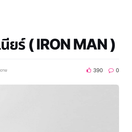
จูเนียร์ ( IRON MAN )
390
0
ความ