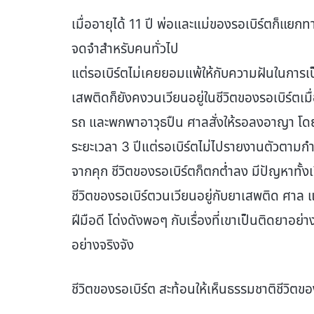
เมื่ออายุได้ 11 ปี พ่อและแม่ของรอเบิร์ตก็แยกทาง
จดจำสำหรับคนทั่วไป
แต่รอเบิร์ตไม่เคยยอมแพ้ให้กับความฝันในการ
เสพติดก็ยังคงวนเวียนอยู่ในชีวิตของรอเบิร์ตเมื
รถ และพกพาอาวุธปืน ศาลสั่งให้รอลงอาญา โดยร
ระยะเวลา 3 ปีแต่รอเบิร์ตไม่ไปรายงานตัวตามก
จากคุก ชีวิตของรอเบิร์ตก็ตกต่ำลง มีปัญหาทั้
ชีวิตของรอเบิร์ตวนเวียนอยู่กับยาเสพติด ศาล
ฝีมือดี โด่งดังพอๆ กับเรื่องที่เขาเป็นติดยาอย่า
อย่างจริงจัง
ชีวิตของรอเบิร์ต สะท้อนให้เห็นธรรมชาติชีวิตข