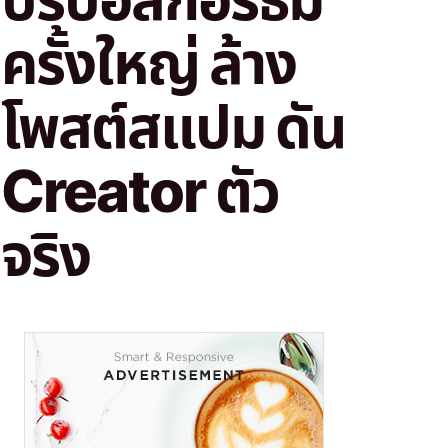
ครั้งใหญ่ ล้าง
โพสต์สแปม ดัน
Creator ตัว
จริง