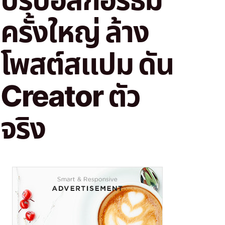
ครั้งใหญ่ ล้าง
โพสต์สแปม ดัน
Creator ตัว
จริง