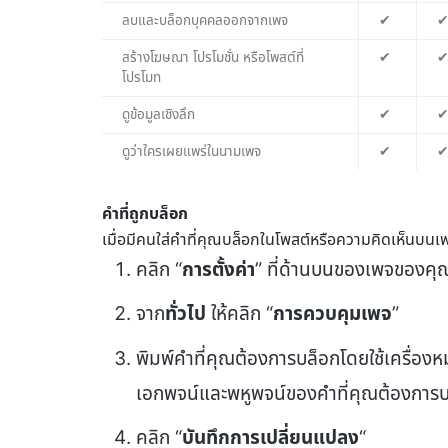
ลบและบล็อกบุคคลออกจากเพจ
✔
สร้างโฆษณา โปรโมชั่น หรือโพสต์ที่
✔
โปรโมท
ดูข้อมูลเชิงลึก
✔
ดูว่าใครเผยแพร่ในนามเพจ
✔
คำที่ถูกบล็อก
เมื่อมีคนใส่คำที่คุณบล็อกในโพสต์หรือความคิดเห็นบน
คลิก “
การตั้งค่า
” ที่ด้านบนของเพจของคุ
จาก
ทั่วไป
ให้คลิก “
การควบคุมเพจ
”
พิมพ์คำที่คุณต้องการบล็อกโดยใช้เครื่องหม
เอกพจน์และพหูพจน์ของคำที่คุณต้องการ
คลิก “
บันทึกการเปลี่ยนแปลง
“