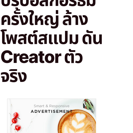
ครั้งใหญ่ ล้าง
โพสต์สแปม ดัน
Creator ตัว
จริง