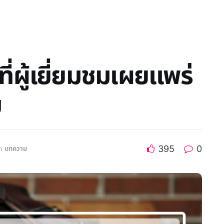
ี่ผู้เยี่ยมชมเผยแพร่
ม
395
0
n
บทความ