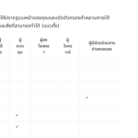
ม่ให้ปรากฏบนหน้าของคุณและเปิดตัวกรองคำหยาบคายได้
สิ่งที่สามารถทำได้ (แนวตั้ง)
ู้
ผู้
ผู้ลง
ผู้
ผู้มีส่วนร่วมการ
ก้
ควบ
โฆษณ
วิเคร
ถ่ายทอดสด
ข
คุม
า
าะห์
✔
✔
✔
✔
✔
✔
✔
✔